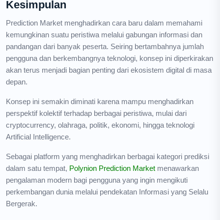
Kesimpulan
Prediction Market menghadirkan cara baru dalam memahami
kemungkinan suatu peristiwa melalui gabungan informasi dan
pandangan dari banyak peserta. Seiring bertambahnya jumlah
pengguna dan berkembangnya teknologi, konsep ini diperkirakan
akan terus menjadi bagian penting dari ekosistem digital di masa
depan.
Konsep ini semakin diminati karena mampu menghadirkan
perspektif kolektif terhadap berbagai peristiwa, mulai dari
cryptocurrency, olahraga, politik, ekonomi, hingga teknologi
Artificial Intelligence.
Sebagai platform yang menghadirkan berbagai kategori prediksi
dalam satu tempat,
Polynion Prediction Market
menawarkan
pengalaman modern bagi pengguna yang ingin mengikuti
perkembangan dunia melalui pendekatan Informasi yang Selalu
Bergerak.