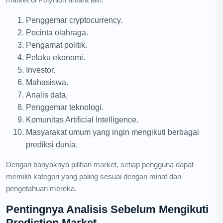
Penggemar cryptocurrency.
Pecinta olahraga.
Pengamat politik.
Pelaku ekonomi.
Investor.
Mahasiswa.
Analis data.
Penggemar teknologi.
Komunitas Artificial Intelligence.
Masyarakat umum yang ingin mengikuti berbagai
prediksi dunia.
Dengan banyaknya pilihan market, setiap pengguna dapat
memilih kategori yang paling sesuai dengan minat dan
pengetahuan mereka.
Pentingnya Analisis Sebelum Mengikuti
Prediction Market