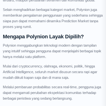
terbaru, maupun perubahan sentimen dari komunitas global.
Selain menghadirkan berbagai kategori market, Polynion juga
memberikan pengalaman penggunaan yang sederhana sehingga
siapa pun dapat memahami dinamika Prediction Market tanpa
proses yang rumit.
Mengapa Polynion Layak Dipilih?
Polynion menggabungkan teknologi modern dengan tampilan
yang intuitif sehingga pengguna dapat menjelajahi berbagai topik
hanya melalui satu platform.
Mulai dari cryptocurrency, olahraga, ekonomi, politik, hingga
Artificial Intelligence, seluruh market disusun secara rapi agar
mudah diikuti kapan saja dan di mana saja.
Melalui pembaruan probabilitas secara real-time, pengguna juga
dapat mengamati perubahan ekspektasi komunitas terhadap
berbagai peristiwa yang sedang berlangsung.