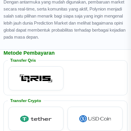
Dengan antarmuka yang mudah digunakan, pembaruan market
secara real-time, serta komunitas yang aktif, Polynion menjadi
salah satu pilihan menarik bagi siapa saja yang ingin mengenal
lebih jauh dunia Prediction Market dan melihat bagaimana opini
global dapat membentuk probabilitas terhadap berbagai kejadian
pada masa depan.
Metode Pembayaran
Transfer Qris
Transfer Crypto